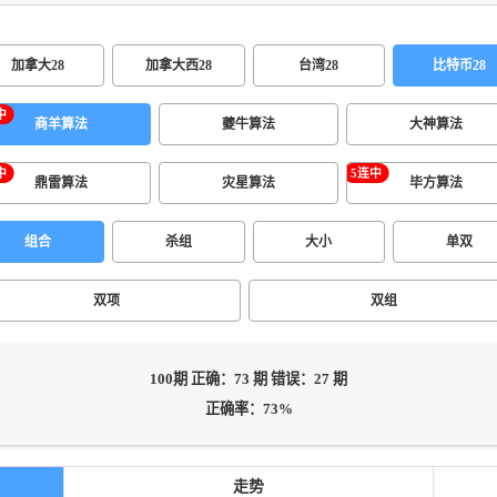
加拿大28
加拿大西28
台湾28
比特币28
商羊算法
夔牛算法
大神算法
鼎雷算法
灾星算法
毕方算法
组合
杀组
大小
单双
双项
双组
100期 正确：73 期 错误：27 期
正确率：73%
走势