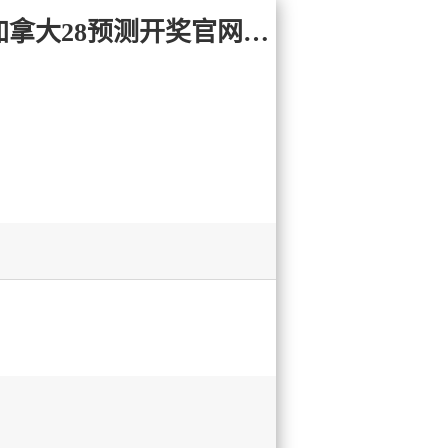
谨记网址-28yc.Com 加拿大28-PC预测-加拿大pc预测结果走势|加拿大28预测开奖官网咪牌|加拿大预测28在线预测官网_火热研究