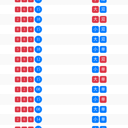
15
大
双
1
6
8
18
大
双
2
9
7
15
小
双
8
3
4
11
大
双
0
8
3
18
小
单
5
7
6
12
大
双
0
9
3
15
小
单
8
6
1
15
大
单
9
1
5
08
大
单
1
2
5
15
小
单
1
8
6
08
大
单
0
8
0
14
小
单
2
6
6