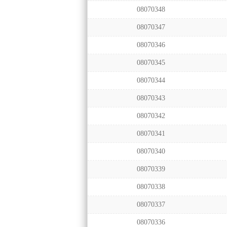
08070348
08070347
08070346
08070345
08070344
08070343
08070342
08070341
08070340
08070339
08070338
08070337
08070336