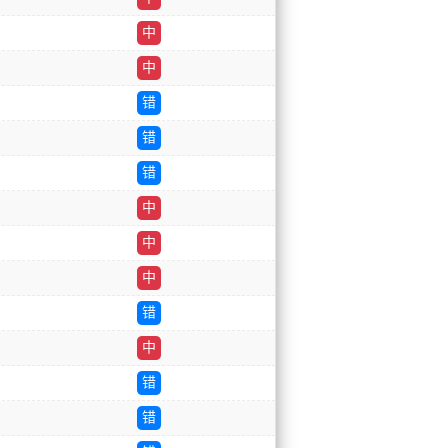
中
中
错
错
错
中
中
中
错
中
错
错