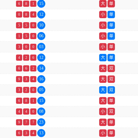
15
大
单
6
8
1
12
小
单
0
8
4
10
小
单
5
5
0
06
小
单
1
5
0
03
小
单
3
0
0
12
大
单
4
2
6
14
大
双
6
6
2
16
大
双
9
3
4
05
大
双
3
2
0
15
大
单
6
8
1
08
小
双
4
4
0
23
大
单
9
7
7
13
小
单
6
3
4