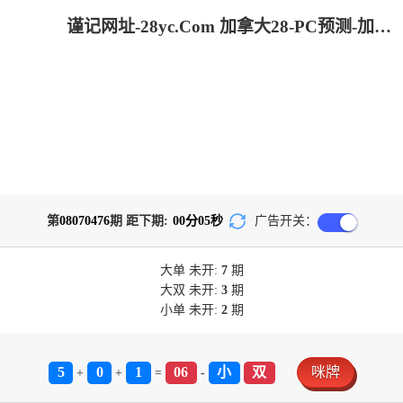
谨记网址-28yc.Com 加拿大28-PC预测-加拿大pc预测结果走势|加拿大28预测开奖官网咪牌|加拿大预测28在线预测官网_火热研究
第
08070476
期 距下期:
00
分
05
秒
广告开关：
大单
未开:
7
期
大双
未开:
3
期
小单
未开:
2
期
5
0
1
06
小
双
咪牌
+
+
=
-