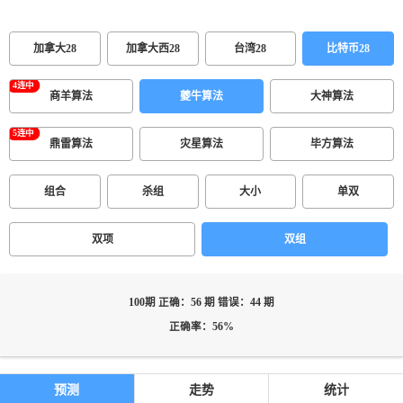
加拿大28
加拿大西28
台湾28
比特币28
商羊算法
夔牛算法
大神算法
鼎雷算法
灾星算法
毕方算法
组合
杀组
大小
单双
双项
双组
100期 正确：56 期 错误：44 期
正确率：56%
预测
走势
统计