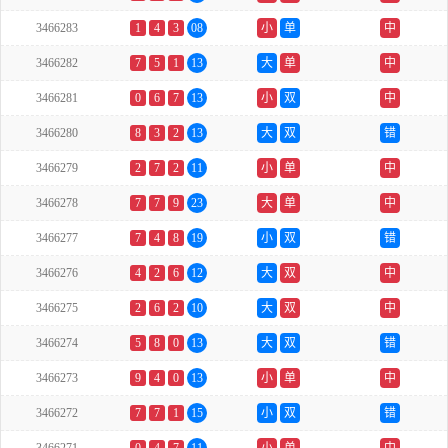
3466283
1
4
3
08
小
单
中
3466282
7
5
1
13
大
单
中
3466281
0
6
7
13
小
双
中
3466280
8
3
2
13
大
双
错
3466279
2
7
2
11
小
单
中
3466278
7
7
9
23
大
单
中
3466277
7
4
8
19
小
双
错
3466276
4
2
6
12
大
双
中
3466275
2
6
2
10
大
双
中
3466274
5
8
0
13
大
双
错
3466273
9
4
0
13
小
单
中
3466272
7
7
1
15
小
双
错