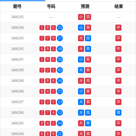
期号
号码
预测
结果
3466295
---
小
双
---
3466294
1
8
6
15
小
单
中
3466293
1
7
9
17
大
双
中
3466292
6
9
3
18
大
单
中
3466291
1
9
6
16
小
双
中
3466290
1
2
2
05
大
单
中
3466289
2
8
6
16
大
双
中
3466288
6
4
5
15
小
单
中
3466287
5
3
5
13
大
单
中
3466286
2
7
4
13
大
双
错
3466285
8
4
2
14
大
单
中
3466284
6
6
9
21
大
单
中