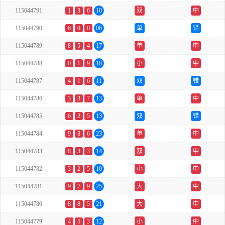
115044791
1
3
6
10
双
中
115044790
6
0
0
06
单
错
115044789
8
5
4
17
单
中
115044788
0
1
9
10
小
中
115044787
4
1
6
11
双
错
115044786
3
3
7
13
单
中
115044785
6
2
5
13
双
错
115044784
9
8
6
23
单
中
115044783
8
3
3
14
双
中
115044782
3
2
5
10
小
中
115044781
9
7
9
25
大
中
115044780
8
8
5
21
大
中
115044779
4
5
3
12
小
中