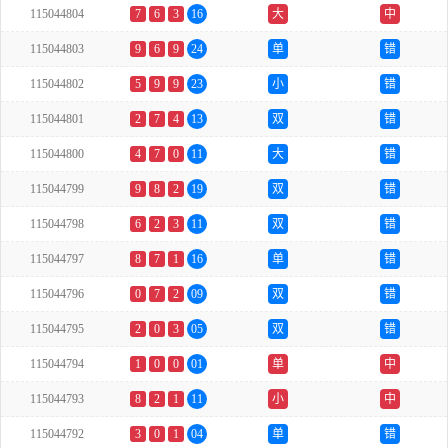
115044804
7
6
3
16
大
中
115044803
9
6
9
24
单
错
115044802
5
9
9
23
小
错
115044801
2
7
4
13
双
错
115044800
4
7
0
11
大
错
115044799
9
8
2
19
双
错
115044798
6
2
3
11
双
错
115044797
8
7
1
16
单
错
115044796
0
7
2
09
双
错
115044795
2
0
3
05
双
错
115044794
1
0
0
01
单
中
115044793
8
2
1
11
小
中
115044792
3
0
1
04
单
错