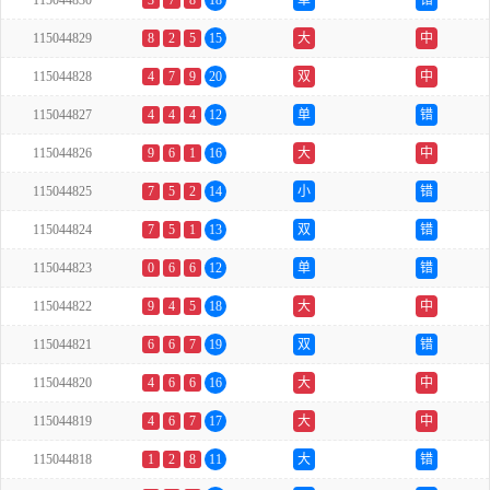
115044830
3
7
8
18
单
错
115044829
8
2
5
15
大
中
115044828
4
7
9
20
双
中
115044827
4
4
4
12
单
错
115044826
9
6
1
16
大
中
115044825
7
5
2
14
小
错
115044824
7
5
1
13
双
错
115044823
0
6
6
12
单
错
115044822
9
4
5
18
大
中
115044821
6
6
7
19
双
错
115044820
4
6
6
16
大
中
115044819
4
6
7
17
大
中
115044818
1
2
8
11
大
错