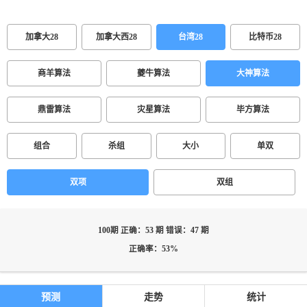
加拿大28
加拿大西28
台湾28
比特币28
商羊算法
夔牛算法
大神算法
鼎雷算法
灾星算法
毕方算法
组合
杀组
大小
单双
双项
双组
100期 正确：53 期 错误：47 期
正确率：53%
预测
走势
统计