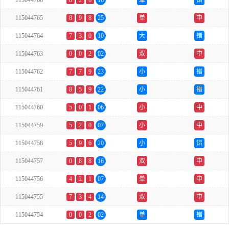
115044766
8
2
6
16
单
错
115044765
8
9
8
25
单
中
115044764
7
3
0
10
大
错
115044763
0
0
2
02
双
中
115044762
7
7
9
23
小
错
115044761
8
5
9
22
小
错
115044760
5
0
1
06
小
中
115044759
5
2
0
07
小
中
115044758
5
9
6
20
小
错
115044757
0
8
8
16
双
中
115044756
4
2
1
07
单
中
115044755
7
3
4
14
双
中
115044754
0
0
2
02
单
错