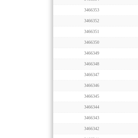
3466353
3466352
3466351
3466350
3466349
3466348
3466347
3466346
3466345
3466344
3466343
3466342