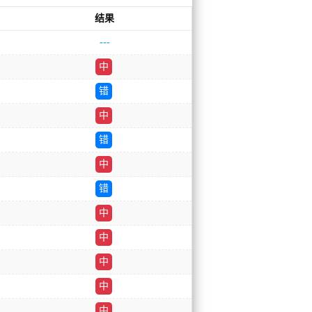
结果
---
中
错
中
错
中
错
中
中
中
中
中