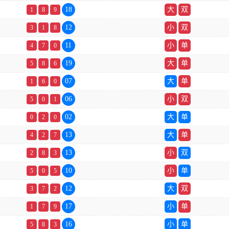
18
大
双
1
8
9
12
小
双
3
1
8
11
小
单
4
7
0
19
大
单
5
8
6
07
大
单
1
6
0
06
小
双
5
0
1
02
大
单
0
2
0
13
大
单
4
2
7
13
小
双
2
8
3
10
小
单
5
0
5
12
大
双
3
7
2
17
小
单
1
7
9
16
小
单
5
8
3