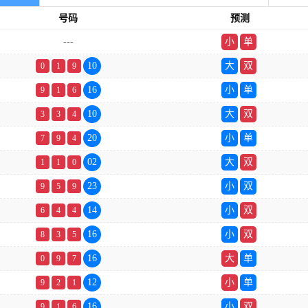
号码
预测
---
小
单
10
大
双
0
1
9
16
小
单
9
1
6
10
大
双
3
3
4
20
小
单
7
9
4
02
大
双
1
1
0
23
小
双
9
5
9
14
小
双
6
4
4
16
小
双
8
3
5
16
大
单
0
9
7
12
小
单
9
2
1
16
小
双
9
1
6