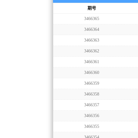
期号
3466365
3466364
3466363
3466362
3466361
3466360
3466359
3466358
3466357
3466356
3466355
3466354