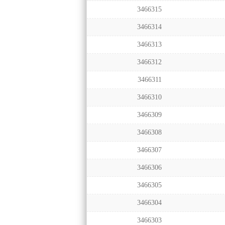
3466315
3466314
3466313
3466312
3466311
3466310
3466309
3466308
3466307
3466306
3466305
3466304
3466303