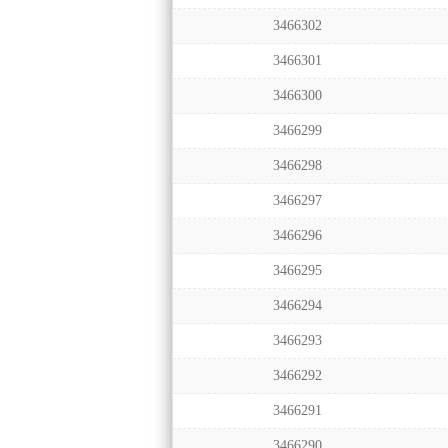
3466302
3466301
3466300
3466299
3466298
3466297
3466296
3466295
3466294
3466293
3466292
3466291
3466290