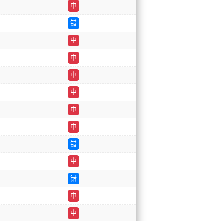
中
错
中
中
中
中
中
中
错
中
错
中
中