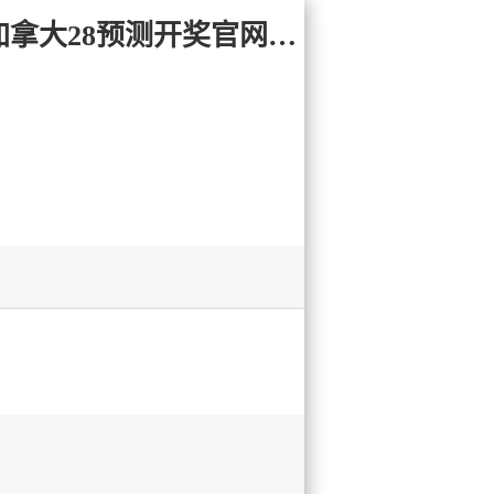
谨记网址-28yc.Com 加拿大28-PC预测-加拿大pc预测结果走势|加拿大28预测开奖官网咪牌|加拿大预测28在线预测官网_火热研究