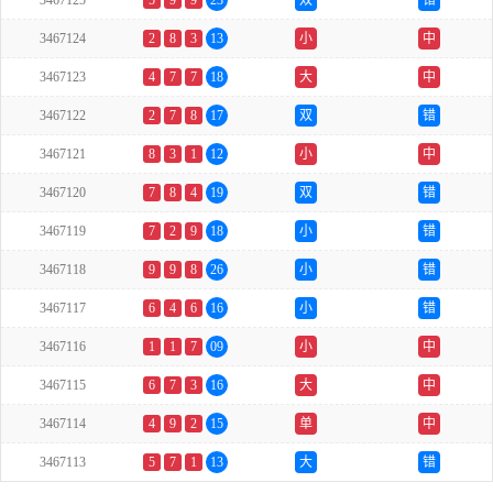
3467125
5
9
9
23
双
错
3467124
2
8
3
13
小
中
3467123
4
7
7
18
大
中
3467122
2
7
8
17
双
错
3467121
8
3
1
12
小
中
3467120
7
8
4
19
双
错
3467119
7
2
9
18
小
错
3467118
9
9
8
26
小
错
3467117
6
4
6
16
小
错
3467116
1
1
7
09
小
中
3467115
6
7
3
16
大
中
3467114
4
9
2
15
单
中
3467113
5
7
1
13
大
错