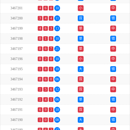
3467201
4
6
0
10
小
中
3467200
3
4
4
11
双
错
3467199
4
6
3
13
单
中
3467198
0
1
9
10
单
错
3467197
8
6
7
21
单
中
3467196
8
2
0
10
小
中
3467195
1
8
1
10
大
错
3467194
0
6
0
06
双
中
3467193
1
5
6
12
双
中
3467192
1
4
1
06
单
错
3467191
6
9
3
18
双
中
3467190
1
0
7
08
大
错