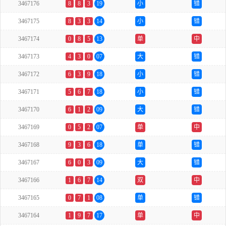
3467176
8
8
3
19
小
错
3467175
8
3
3
14
小
错
3467174
0
8
5
13
单
中
3467173
4
3
0
07
大
错
3467172
6
3
9
18
小
错
3467171
5
6
7
18
小
错
3467170
6
1
2
09
大
错
3467169
0
5
2
07
单
中
3467168
9
3
6
18
单
错
3467167
6
0
3
09
大
错
3467166
1
6
7
14
双
中
3467165
0
7
1
08
单
错
3467164
1
9
7
17
单
中