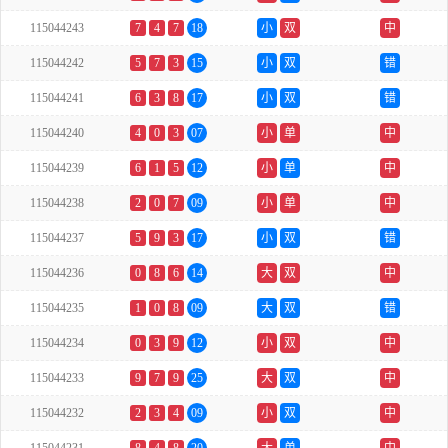
115044243
7
4
7
18
小
双
中
115044242
5
7
3
15
小
双
错
115044241
6
3
8
17
小
双
错
115044240
4
0
3
07
小
单
中
115044239
6
1
5
12
小
单
中
115044238
2
0
7
09
小
单
中
115044237
5
9
3
17
小
双
错
115044236
0
8
6
14
大
双
中
115044235
1
0
8
09
大
双
错
115044234
0
3
9
12
小
双
中
115044233
9
7
9
25
大
双
中
115044232
2
3
4
09
小
双
中