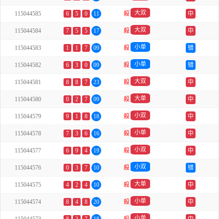
大双
115044585
6
5
0
11
殺
中
大双
115044584
7
5
5
17
殺
中
小单
115044583
1
1
7
09
殺
错
小单
115044582
6
3
0
09
殺
错
大双
115044581
8
8
7
23
殺
中
大单
115044580
0
2
7
09
殺
中
小双
115044579
9
1
8
18
殺
中
小单
115044578
7
3
6
16
殺
中
小双
115044577
6
9
4
19
殺
中
小双
115044576
0
3
7
10
殺
错
大单
115044575
4
2
4
10
殺
中
小单
115044574
8
4
8
20
殺
中
小单