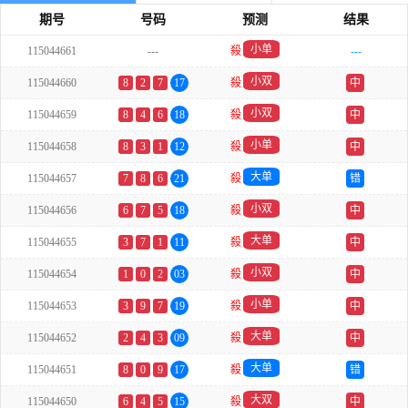
期号
号码
预测
结果
小单
115044661
---
殺
---
小双
115044660
8
2
7
17
殺
中
小双
115044659
8
4
6
18
殺
中
小单
115044658
8
3
1
12
殺
中
大单
115044657
7
8
6
21
殺
错
小双
115044656
6
7
5
18
殺
中
大单
115044655
3
7
1
11
殺
中
小双
115044654
1
0
2
03
殺
中
小单
115044653
3
9
7
19
殺
中
大单
115044652
2
4
3
09
殺
中
大单
115044651
8
0
9
17
殺
错
大双
115044650
6
4
5
15
殺
中