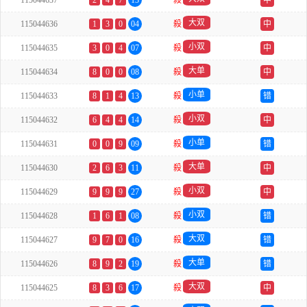
115044637
2
4
7
13
殺
中
大双
115044636
1
3
0
04
殺
中
小双
115044635
3
0
4
07
殺
中
大单
115044634
8
0
0
08
殺
中
小单
115044633
8
1
4
13
殺
错
小双
115044632
6
4
4
14
殺
中
小单
115044631
0
0
9
09
殺
错
大单
115044630
2
6
3
11
殺
中
小双
115044629
9
9
9
27
殺
中
小双
115044628
1
6
1
08
殺
错
大双
115044627
9
7
0
16
殺
错
大单
115044626
8
9
2
19
殺
错
大双
115044625
8
3
6
17
殺
中