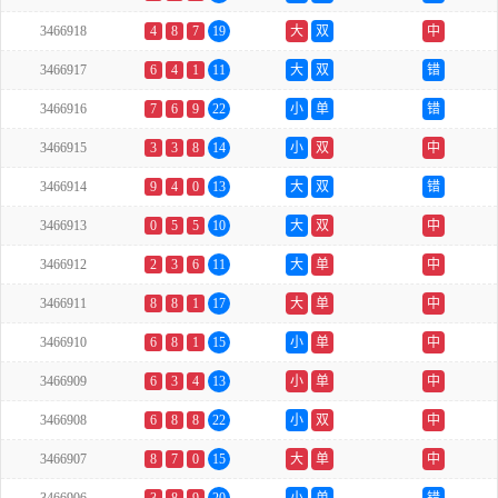
3466918
4
8
7
19
大
双
中
3466917
6
4
1
11
大
双
错
3466916
7
6
9
22
小
单
错
3466915
3
3
8
14
小
双
中
3466914
9
4
0
13
大
双
错
3466913
0
5
5
10
大
双
中
3466912
2
3
6
11
大
单
中
3466911
8
8
1
17
大
单
中
3466910
6
8
1
15
小
单
中
3466909
6
3
4
13
小
单
中
3466908
6
8
8
22
小
双
中
3466907
8
7
0
15
大
单
中