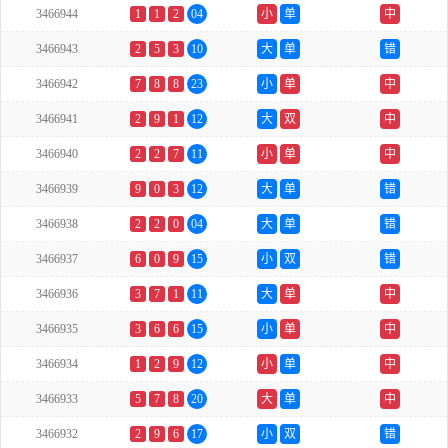
3466944
1
1
2
04
小
单
中
3466943
2
5
3
10
大
单
错
3466942
7
8
8
23
小
单
中
3466941
2
9
1
12
大
双
中
3466940
2
2
7
11
小
单
中
3466939
9
0
3
12
大
单
错
3466938
2
2
0
04
大
单
错
3466937
6
0
9
15
小
双
错
3466936
3
7
1
11
大
单
中
3466935
3
6
6
15
小
单
中
3466934
1
2
9
12
小
单
中
3466933
5
7
8
20
大
单
中
3466932
2
9
6
17
小
双
错