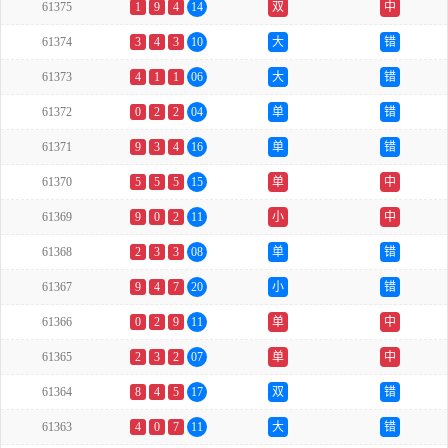
61375
1
9
4
14
双
中
61374
3
4
3
10
大
错
61373
4
1
1
06
大
错
61372
0
2
2
04
单
错
61371
9
3
4
16
单
错
61370
5
5
5
15
单
中
61369
9
0
2
11
小
中
61368
2
3
3
08
单
错
61367
9
4
7
20
小
错
61366
0
2
9
11
单
中
61365
2
3
2
07
单
中
61364
8
4
5
17
双
错
61363
4
0
7
11
大
错