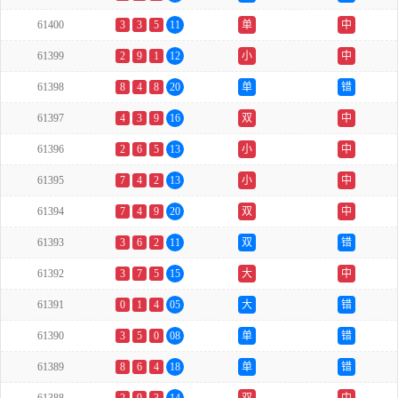
61400
3
3
5
11
单
中
61399
2
9
1
12
小
中
61398
8
4
8
20
单
错
61397
4
3
9
16
双
中
61396
2
6
5
13
小
中
61395
7
4
2
13
小
中
61394
7
4
9
20
双
中
61393
3
6
2
11
双
错
61392
3
7
5
15
大
中
61391
0
1
4
05
大
错
61390
3
5
0
08
单
错
61389
8
6
4
18
单
错