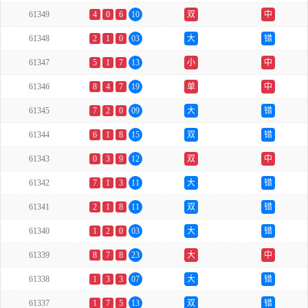
61349
4
0
6
10
双
中
61348
2
1
0
03
大
错
61347
5
1
7
13
小
中
61346
8
4
7
19
单
中
61345
7
2
0
09
大
错
61344
6
1
8
15
双
错
61343
0
3
9
12
双
中
61342
7
1
3
11
大
错
61341
2
1
8
11
双
错
61340
1
2
0
03
大
错
61339
8
7
8
23
大
中
61338
1
3
3
07
大
错
61337
1
7
5
13
双
错