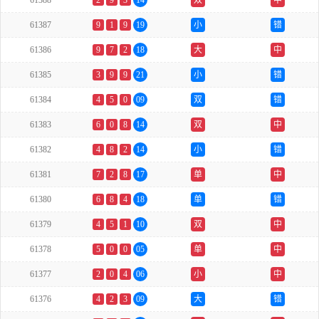
61388
2
9
3
14
双
中
61387
9
1
9
19
小
错
61386
9
7
2
18
大
中
61385
3
9
9
21
小
错
61384
4
5
0
09
双
错
61383
6
0
8
14
双
中
61382
4
8
2
14
小
错
61381
7
2
8
17
单
中
61380
6
8
4
18
单
错
61379
4
5
1
10
双
中
61378
5
0
0
05
单
中
61377
2
0
4
06
小
中
61376
4
2
3
09
大
错