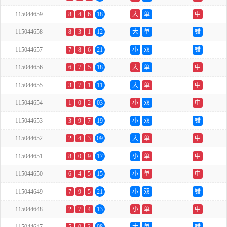
115044659
8
4
6
18
大
单
中
115044658
8
3
1
12
大
单
错
115044657
7
8
6
21
小
双
错
115044656
6
7
5
18
大
单
中
115044655
3
7
1
11
大
单
中
115044654
1
0
2
03
小
双
中
115044653
3
9
7
19
小
双
错
115044652
2
4
3
09
大
单
中
115044651
8
0
9
17
小
单
中
115044650
6
4
5
15
小
单
中
115044649
7
9
5
21
小
双
错
115044648
2
7
4
13
小
单
中