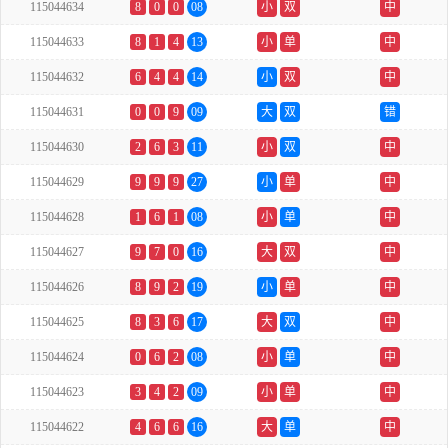
115044634
8
0
0
08
小
双
中
115044633
8
1
4
13
小
单
中
115044632
6
4
4
14
小
双
中
115044631
0
0
9
09
大
双
错
115044630
2
6
3
11
小
双
中
115044629
9
9
9
27
小
单
中
115044628
1
6
1
08
小
单
中
115044627
9
7
0
16
大
双
中
115044626
8
9
2
19
小
单
中
115044625
8
3
6
17
大
双
中
115044624
0
6
2
08
小
单
中
115044623
3
4
2
09
小
单
中
115044622
4
6
6
16
大
单
中