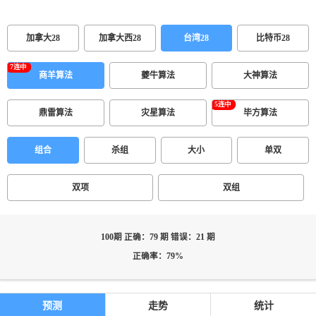
加拿大28
加拿大西28
台湾28
比特币28
商羊算法
夔牛算法
大神算法
鼎雷算法
灾星算法
毕方算法
组合
杀组
大小
单双
双项
双组
100期 正确：79 期 错误：21 期
正确率：79%
预测
走势
统计