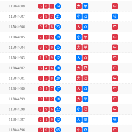
115044608
5
8
1
14
大
单
中
115044607
5
9
7
21
小
双
错
115044606
9
6
8
23
大
双
中
115044605
7
7
5
19
小
单
中
115044604
8
7
0
15
大
单
中
115044603
1
2
9
12
大
双
中
115044602
8
4
6
18
大
双
中
115044601
7
5
8
20
大
双
中
115044600
6
4
7
17
大
双
中
115044599
9
7
2
18
大
单
中
115044598
7
9
6
22
小
双
中
115044597
2
1
9
12
大
单
错
115044596
3
0
2
05
小
双
中