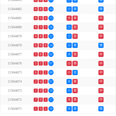
115044083
8
6
9
23
小
双
错
115044082
0
8
6
14
小
单
错
115044081
9
0
6
15
大
单
中
115044080
8
3
5
16
小
双
中
115044079
9
8
5
22
小
双
中
115044078
6
9
9
24
小
单
错
115044077
1
0
1
02
大
双
中
115044076
5
1
1
07
小
单
中
115044075
6
1
2
09
小
双
中
115044074
2
4
1
07
大
单
中
115044073
1
9
9
19
小
单
中
115044072
7
9
1
17
大
单
中
115044071
1
4
5
10
大
单
错