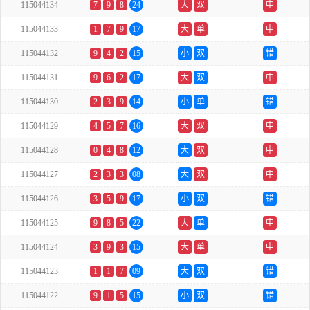
115044134
7
9
8
24
大
双
中
115044133
1
7
9
17
大
单
中
115044132
9
4
2
15
小
双
错
115044131
9
6
2
17
大
双
中
115044130
2
3
9
14
小
单
错
115044129
4
5
7
16
大
双
中
115044128
0
4
8
12
大
双
中
115044127
2
3
3
08
大
双
中
115044126
3
5
9
17
小
双
错
115044125
9
8
5
22
大
单
中
115044124
3
9
3
15
大
单
中
115044123
1
1
7
09
大
双
错
115044122
9
1
5
15
小
双
错