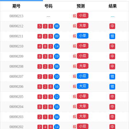
期号
号码
预测
结果
小双
08090213
---
殺
---
大单
08090212
5
2
1
08
殺
中
小单
08090211
4
2
3
09
殺
错
小单
08090210
4
8
2
14
殺
中
小双
08090209
8
3
8
19
殺
中
大单
08090208
3
2
3
08
殺
中
小双
08090207
2
1
7
10
殺
错
大双
08090206
6
2
8
16
殺
错
小单
08090205
6
3
3
12
殺
中
大单
08090204
8
2
6
16
殺
中
大单
08090203
2
1
1
04
殺
中
小双
08090202
2
4
8
14
殺
中