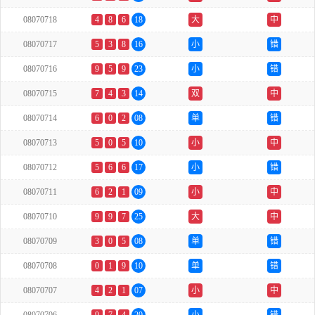
08070718
4
8
6
18
大
中
08070717
5
3
8
16
小
错
08070716
9
5
9
23
小
错
08070715
7
4
3
14
双
中
08070714
6
0
2
08
单
错
08070713
5
0
5
10
小
中
08070712
5
6
6
17
小
错
08070711
6
2
1
09
小
中
08070710
9
9
7
25
大
中
08070709
3
0
5
08
单
错
08070708
0
1
9
10
单
错
08070707
4
2
1
07
小
中