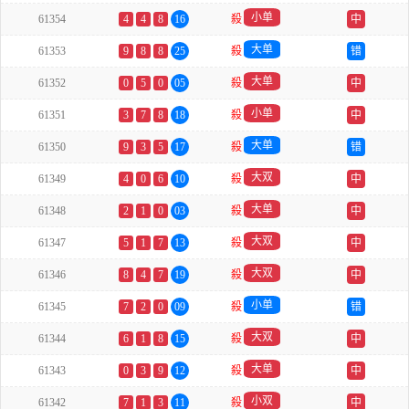
小单
61354
4
4
8
16
殺
中
大单
61353
9
8
8
25
殺
错
大单
61352
0
5
0
05
殺
中
小单
61351
3
7
8
18
殺
中
大单
61350
9
3
5
17
殺
错
大双
61349
4
0
6
10
殺
中
大单
61348
2
1
0
03
殺
中
大双
61347
5
1
7
13
殺
中
大双
61346
8
4
7
19
殺
中
小单
61345
7
2
0
09
殺
错
大双
61344
6
1
8
15
殺
中
大单
61343
0
3
9
12
殺
中
小双
61342
7
1
3
11
殺
中