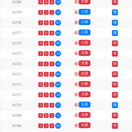
大单
61380
6
8
4
18
殺
中
小双
61379
4
5
1
10
殺
错
小单
61378
5
0
0
05
殺
错
小双
61377
2
0
4
06
殺
错
小双
61376
4
2
3
09
殺
中
大单
61375
1
9
4
14
殺
中
大单
61374
3
4
3
10
殺
中
大双
61373
4
1
1
06
殺
中
小单
61372
0
2
2
04
殺
中
大单
61371
9
3
4
16
殺
中
大单
61370
5
5
5
15
殺
错
大单
61369
9
0
2
11
殺
中
大单
61368
2
3
3
08
殺
中