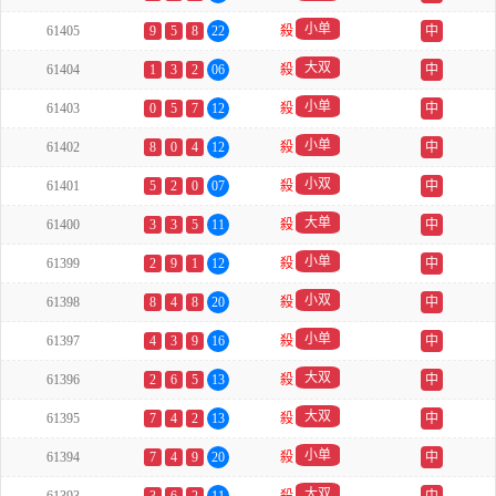
小单
61405
9
5
8
22
殺
中
大双
61404
1
3
2
06
殺
中
小单
61403
0
5
7
12
殺
中
小单
61402
8
0
4
12
殺
中
小双
61401
5
2
0
07
殺
中
大单
61400
3
3
5
11
殺
中
小单
61399
2
9
1
12
殺
中
小双
61398
8
4
8
20
殺
中
小单
61397
4
3
9
16
殺
中
大双
61396
2
6
5
13
殺
中
大双
61395
7
4
2
13
殺
中
小单
61394
7
4
9
20
殺
中
大双