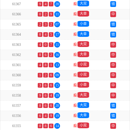
大双
61367
9
4
7
20
殺
错
大单
61366
0
2
9
11
殺
中
小单
61365
2
3
2
07
殺
错
大单
61364
8
4
5
17
殺
错
大双
61363
4
0
7
11
殺
中
大单
61362
8
6
2
16
殺
中
小双
61361
4
8
1
13
殺
中
小双
61360
1
2
6
09
殺
中
小单
61359
3
6
6
15
殺
中
大双
61358
9
6
4
19
殺
中
大双
61357
8
6
6
20
殺
错
大单
61356
6
4
9
19
殺
错
小双
61355
0
8
6
14
殺
中