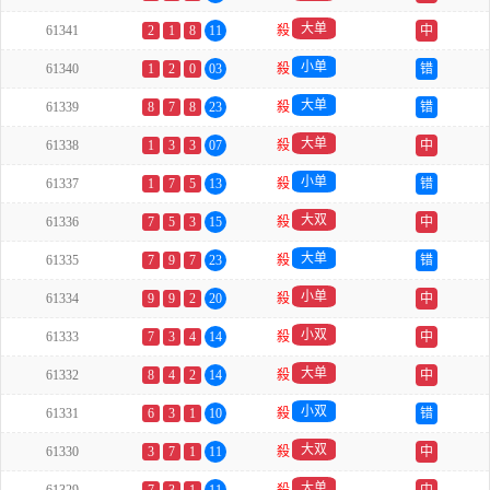
大单
61341
2
1
8
11
殺
中
小单
61340
1
2
0
03
殺
错
大单
61339
8
7
8
23
殺
错
大单
61338
1
3
3
07
殺
中
小单
61337
1
7
5
13
殺
错
大双
61336
7
5
3
15
殺
中
大单
61335
7
9
7
23
殺
错
小单
61334
9
9
2
20
殺
中
小双
61333
7
3
4
14
殺
中
大单
61332
8
4
2
14
殺
中
小双
61331
6
3
1
10
殺
错
大双
61330
3
7
1
11
殺
中
大单