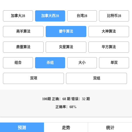
加拿大28
加拿大西28
台湾28
比特币28
商羊算法
夔牛算法
大神算法
鼎雷算法
灾星算法
毕方算法
组合
杀组
大小
单双
双项
双组
100期 正确：68 期 错误：32 期
正确率：68%
预测
走势
统计